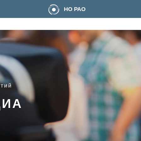
НО РАО
ятий
ДИА