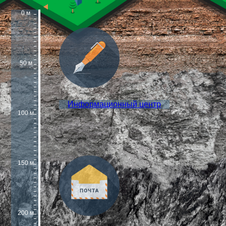
0 м
50 м
Информационный центр
100 м
150 м
200 м