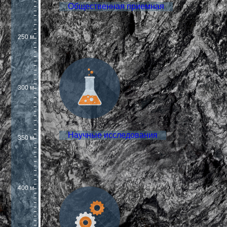
Общественная приемная
250 м
300 м
Научные исследования
350 м
400 м