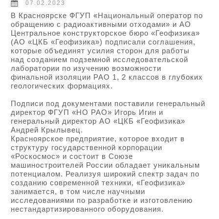
07.02.2023
В Красноярске ФГУП «Национальный оператор по
обращению с радиоактивными отходами» и АО
Центральное конструкторское бюро «Геофизика»
(АО «ЦКБ «Геофизика») подписали соглашения,
которые объединят усилия сторон для работы
над созданием подземной исследовательской
лаборатории по изучению возможности
финальной изоляции РАО 1, 2 классов в глубоких
геологических формациях.
Подписи под документами поставили генеральный
директор ФГУП «НО РАО» Игорь Игин и
генеральный директор АО «ЦКБ «Геофизика»
Андрей Крылывец.
Красноярское предприятие, которое входит в
структуру государственной корпорации
«Роскосмос» и состоит в Союзе
машиностроителей России обладает уникальным
потенциалом. Реализуя широкий спектр задач по
созданию современной техники, «Геофизика»
занимается, в том числе научными
исследованиями по разработке и изготовлению
нестандартизированного оборудования.