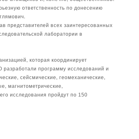
ерьезную ответственность по донесению
Аглямович.
тав представителей всех заинтересованных
следовательской лаборатории в
анизацией, которая координирует
О разработали программу исследований и
ческие, сейсмические, геомеханические,
ые, магнитометрические,
его исследования пройдут по 150