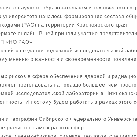
шения о научном, образовательном и техническом с
о университета началось формирование состава общ
ходами (РАО) на территории Красноярского края.
рмате онлайн. В ней приняли участие представители
ГУП «НО РАО».
лений о создании подземной исследовательской лаб
ному мнению о важности и своевременности появлени
ых рисков в сфере обеспечения ядерной и радиаци
зволяет претендовать на гораздо большее, чем прост
земной исследовательской лаборатории в Нижнеканск
рентность. И поэтому будем работать в рамках этого 
ии и географии Сибирского Федерального Университ
пециалистов самых разных сфер.
тиков, ученых-физиков, химиков, геологов, специали