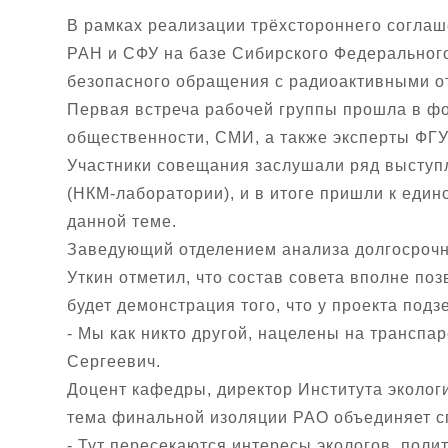
В рамках реализации трёхстороннего согла
РАН и СФУ на базе Сибирского Федеральног
безопасного обращения с радиоактивными от
Первая встреча рабочей группы прошла в фо
общественности, СМИ, а также эксперты Ф
Участники совещания заслушали ряд выступ
(НКМ-лаборатории), и в итоге пришли к еди
данной теме.
Заведующий отделением анализа долгосрочн
Уткин отметил, что состав совета вполне по
будет демонстрация того, что у проекта под
- Мы как никто другой, нацелены на транспа
Сергеевич.
Доцент кафедры, директор Института эколог
тема финальной изоляции РАО объединяет с
- Тут пересекаются интересы экологов, поли