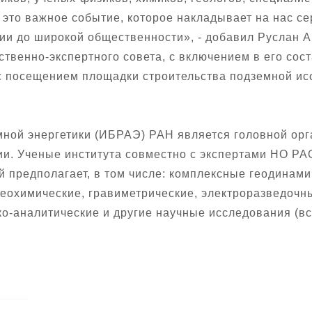
 это важное событие, которое накладывает на нас с
ии до широкой общественности», - добавил Руслан 
венно-экспертного совета, с включением в его сос
с посещением площадки строительства подземной ис
мной энергетики (ИБРАЭ) РАН является головной орг
ии. Ученые института совместно с экспертами НО РА
й предполагает, в том числе: комплексные геодинами
геохимические, гравиметрические, электроразведочн
о-аналитические и другие научные исследования (вс