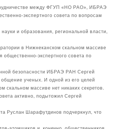
отрудничестве между ФГУП «НО РАО», ИБРАЭ
ественно-экспертного совета по вопросам
 науки и образования, региональной власти,
оратории в Нижнеканском скальном массиве
я общественно-экспертного совета по
онной безопасности ИБРАЭ РАН Сергей
о общение ученых. И одной из его целей
ом скальном массиве нет никаких секретов.
совета активно, подытожил Сергей
ета Руслан Шарафутдинов подчеркнул, что
стов-атомщиков и, конечно, общественников.