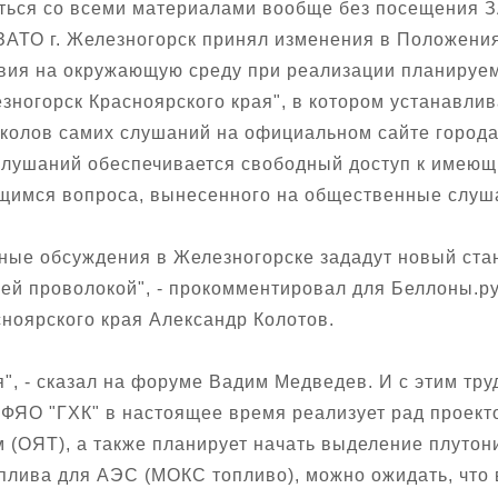
иться со всеми материалами вообще без посещения З
 ЗАТО г. Железногорск принял изменения в Положени
вия на окружающую среду при реализации планируе
зногорск Красноярского края", в котором устанавли
колов самих слушаний на официальном сайте города
 слушаний обеспечивается свободный доступ к имею
щимся вопроса, вынесенного на общественные слуш
ные обсуждения в Железногорске зададут новый стан
й проволокой", - прокомментировал для Беллоны.ру
ноярского края Александр Колотов.
", - сказал на форуме Вадим Медведев. И с этим труд
ФЯО "ГХК" в настоящее время реализует рад проек
(ОЯТ), а также планирует начать выделение плутон
плива для АЭС (МОКС топливо), можно ожидать, что