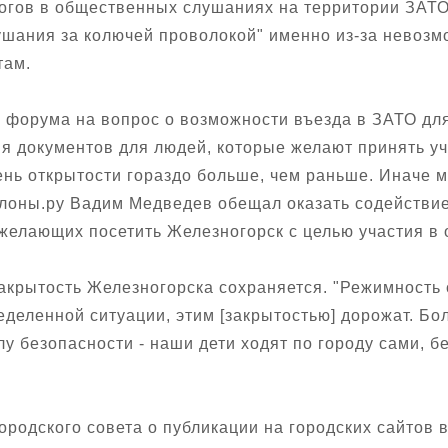
огов в общественных слушаниях на территории ЗАТО
шания за колючей проволокой" именно из-за невозм
там.
 форума на вопрос о возможности въезда в ЗАТО для 
документов для людей, которые желают принять уча
нь открытости гораздо больше, чем раньше. Иначе м
Беллоны.ру Вадим Медведев обещал оказать содейств
 желающих посетить Железногорск с целью участия в
закрытость Железногорска сохраняется. "Режимность
деленной ситуации, этим [закрытостью] дорожат. Бо
илу безопасности - наши дети ходят по городу сами, 
ородского совета о публикации на городских сайтов 