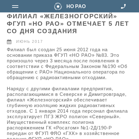
НО РАО
ФИЛИАЛ «ЖЕЛЕЗНОГОРСКИЙ»
ФГУП «НО РАО» ОТМЕЧАЕТ 5 ЛЕТ
СО ДНЯ СОЗДАНИЯ
ИЮНЬ 2017
Филиал был создан 25 июня 2012 года на
основании приказа ФГУП «НО РАО» №83. Это
произошло через 3 месяца после появления в
соответствии с Федеральным Законом №190 «Об
обращении с РАО» Национального оператора по
обращению с радиоактивными отходами.
Наряду с другими филиалами предприятия,
располагающимися в Северске и Димитровграде,
филиал «Железногорский» обеспечивает
глубинную изоляцию жидких радиоактивных
отходов. С 1 января 2014 года персонал филиала
эксплуатирует ПГЗ ЖРО полигон «Северный».
Имущественный комплекс полигона
распоряжением ГК «Росатом» №1-2Д/190-Р
передан от ФГУП ФЯО «ГХК» в хозяйственное
ведение ФГУП «НО РАО».